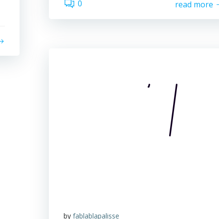
0
read more
by
fablablapalisse